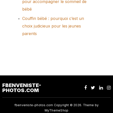
pour accompagner le sommeil de
bébé
Couffin bébé : pourquoi c’est un
choix judicieux pour les jeunes
parents
FBENVENISTE-
PHOTOS.COM
fbenveniste-photos.com
Copyright © 2026. Theme by
MyThemeShop