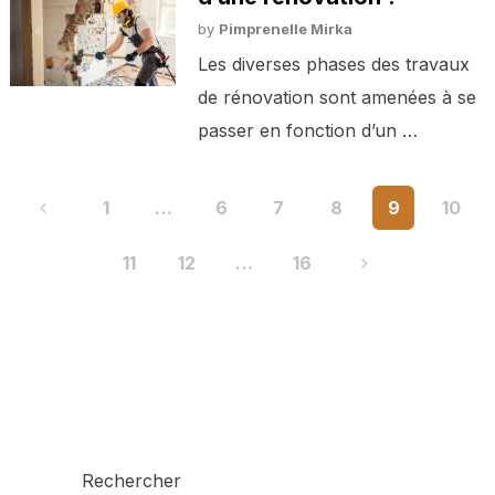
by
Pimprenelle Mirka
Les diverses phases des travaux
de rénovation sont amenées à se
passer en fonction d’un …
Pagination
1
…
6
7
8
9
10
des
11
12
…
16
publications
Rechercher