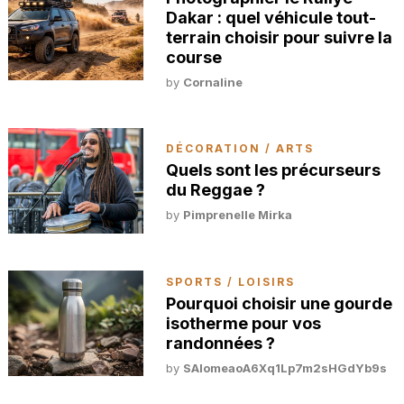
Dakar : quel véhicule tout-
terrain choisir pour suivre la
course
by
Cornaline
DÉCORATION / ARTS
Quels sont les précurseurs
du Reggae ?
by
Pimprenelle Mirka
SPORTS / LOISIRS
Pourquoi choisir une gourde
isotherme pour vos
randonnées ?
by
SAlomeaoA6Xq1Lp7m2sHGdYb9s