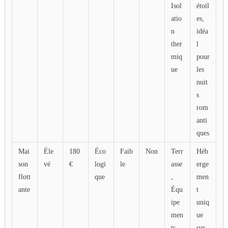
Isol
étoil
atio
es,
n
idéa
ther
l
miq
pour
ue
les
nuit
s
rom
anti
ques
Mai
Éle
180
Éco
Faib
Non
Terr
Héb
son
vé
€
logi
le
asse
erge
flott
que
,
men
ante
Équ
t
ipe
uniq
men
ue
ts
sur