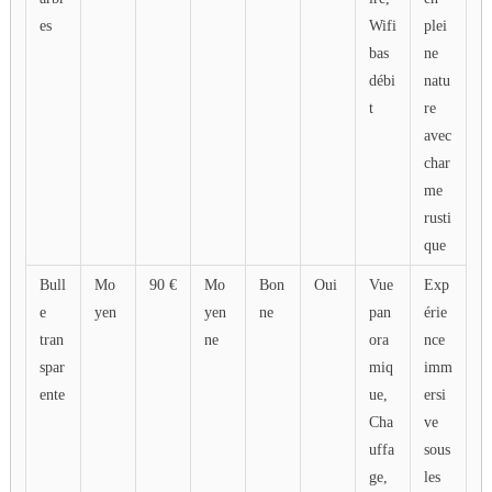
types
es
Wifi
plei
d’hébergements
bas
ne
innovants
débi
natu
pour
t
re
les
avec
vacances
char
2025
me
avec
rusti
leurs
que
caractéristiques
Bull
Mo
90 €
Mo
Bon
Oui
Vue
Exp
principales.
e
yen
yen
ne
pan
érie
tran
ne
ora
nce
spar
miq
imm
ente
ue,
ersi
Cha
ve
uffa
sous
ge,
les