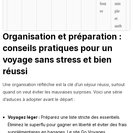
feut
sim
re
ple
et
auth
enti
Organisation et préparation :
cité
conseils pratiques pour un
Tin
Mo
95 €
Rec
Exc
Oui
Mo
Petit
voyage sans stress et bien
y
yen
yclé
elle
bilit
espa
Hou
e
nte
é,
ce
réussi
se
Desi
opti
mob
gn
misé
Une organisation réfléchie est la clé d’un séjour réussi, surtout
ile
mod
avec
quand on veut éviter les mauvaises surprises. Voici une série
erne
élég
d’astuces à adopter avant le départ :
,
ance
Aut
et
Voyagez léger :
Préparez une liste stricte des essentiels.
ono
effic
Éliminez le superflu pour gagner en liberté et éviter des frais
mie
acité
supplémentaires en bagages. Le site Go Voyages