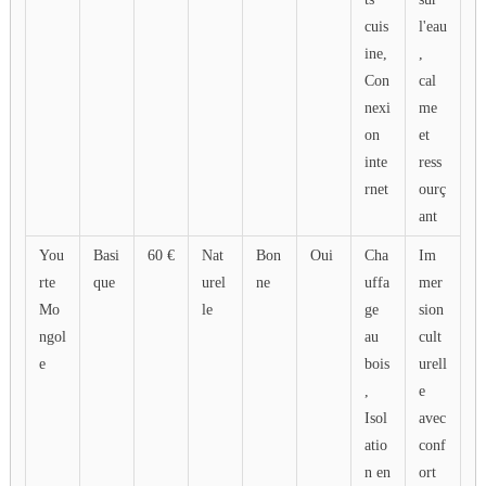
cuis
l'eau
ine,
,
Con
cal
nexi
me
on
et
inte
ress
rnet
ourç
ant
You
Basi
60 €
Nat
Bon
Oui
Cha
Im
rte
que
urel
ne
uffa
mer
Mo
le
ge
sion
ngol
au
cult
e
bois
urell
,
e
Isol
avec
atio
conf
n en
ort