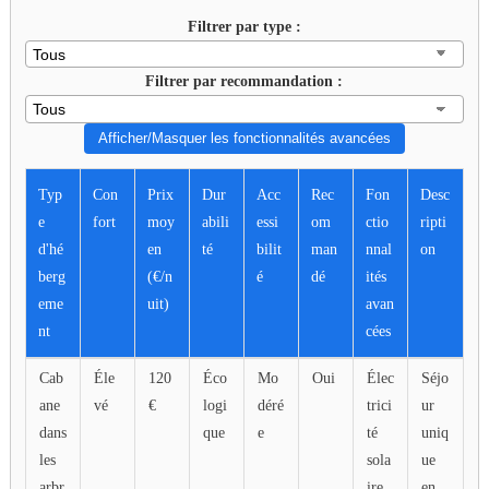
Filtrer par type :
Filtrer par recommandation :
Afficher/Masquer les fonctionnalités avancées
Typ
Con
Prix
Dur
Acc
Rec
Fon
Desc
e
fort
moy
abili
essi
om
ctio
ripti
d'hé
en
té
bilit
man
nnal
on
berg
(€/n
é
dé
ités
eme
uit)
avan
nt
cées
Tableau
Cab
Éle
120
Éco
Mo
Oui
Élec
Séjo
comparatif
ane
vé
€
logi
déré
trici
ur
interactif
dans
que
e
té
uniq
des
les
sola
ue
différents
arbr
ire,
en