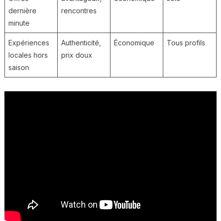
dernière
rencontres
minute
Expériences
Authenticité,
Économique
Tous profils
locales hors
prix doux
saison