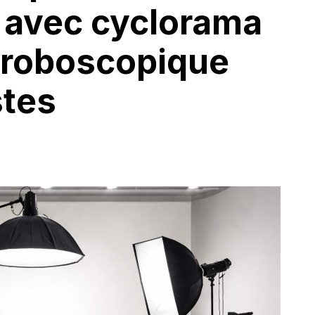
 avec cyclorama
stroboscopique
stes