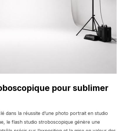
troboscopique pour sublimer
lé dans la réussite d’une photo portrait en studio
e, le flash studio stroboscopique génère une
trôle précis sur l’exposition et la mise en valeur des