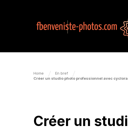
Home
En bref
Créer un studio photo professionnel avec cyclora
EN BREF
Créer un stud