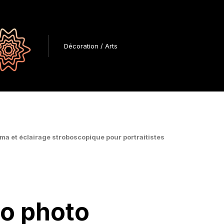
Décoration / Arts
ma et éclairage stroboscopique pour portraitistes
io photo