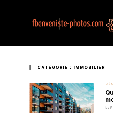
CATÉGORIE :
IMMOBILIER
DÉ
Qu
mo
by
P