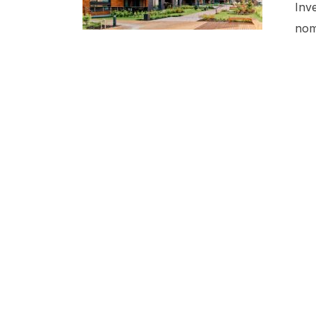
Inve
nom